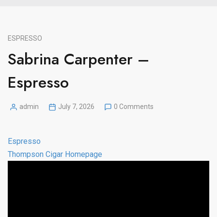
ESPRESSO
Sabrina Carpenter –
Espresso
admin
July 7, 2026
0 Comments
Posted
by
Espresso
Thompson Cigar Homepage