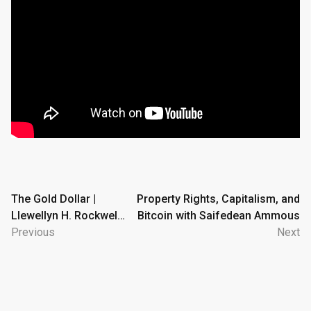
Post
The Gold Dollar |
Property Rights, Capitalism, and
Llewellyn H. Rockwell,
Bitcoin with Saifedean Ammous
navigation
Jr.
Previous
Next