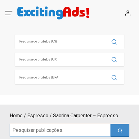
Skip
to
content
Search
for:
Search
for:
Search
for:
Home
Espresso
Sabrina Carpenter – Espresso
Search
for: