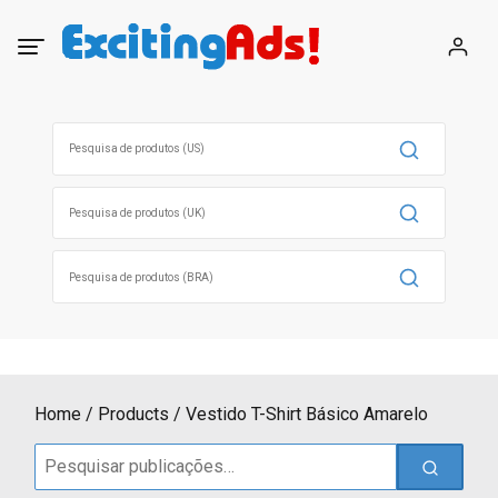
Skip
to
content
Search
for:
Search
for:
Search
for:
Home
Products
Vestido T-Shirt Básico Amarelo
Search
for: