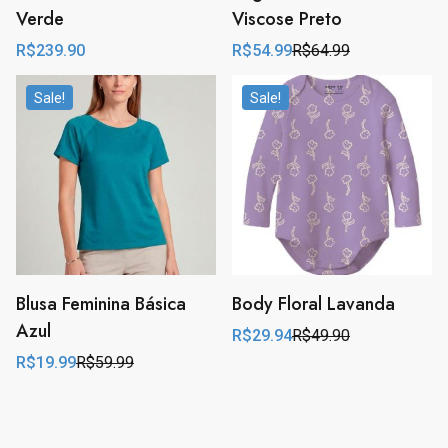
Verde
Viscose Preto
R$
239.90
R$
54.99
R$
64.99
Original
Current
price
price
was:
is:
Sale!
Sale!
R$64.99.
R$54.99.
Blusa Feminina Básica
Body Floral Lavanda
Azul
R$
29.94
R$
49.90
Original
Current
price
price
R$
19.99
R$
59.99
Original
Current
was:
is:
price
price
R$49.90.
R$29.94.
was:
is:
R$59.99.
R$19.99.