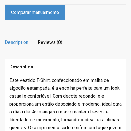
c
e
e
i
Comparar manualmente
w
s
a
:
s
R
:
$
Description
Reviews (0)
R
2
$
2
2
0
5
.
Description
9
1
.
5
Este vestido T-Shirt, confeccionado em malha de
0
.
algodão estampada, é a escolha perfeita para um look
0
casual e confortável. Com decote redondo, ele
.
proporciona um estilo despojado e moderno, ideal para
o dia a dia. As mangas curtas garantem frescor e
liberdade de movimento, tornando-o ideal para climas
quentes. O comprimento curto confere um toque jovem