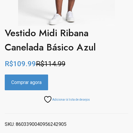
Vestido Midi Ribana
Canelada Básico Azul
R$
109.99
R$
114.99
O
C
r
u
i
r
Comprar agora
g
r
i
e
Adicionar à lista de desejos
n
n
a
t
l
p
p
r
SKU:
8603390040956242905
r
i