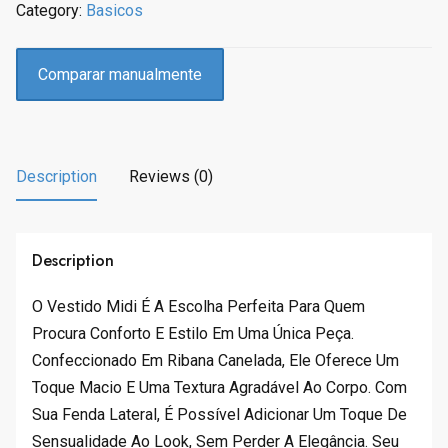
Category:
Basicos
i
c
c
e
e
i
Comparar manualmente
w
s
a
:
s
R
:
$
Description
Reviews (0)
R
1
$
0
1
9
1
.
Description
4
9
.
9
O Vestido Midi É A Escolha Perfeita Para Quem
9
.
Procura Conforto E Estilo Em Uma Única Peça.
9
Confeccionado Em Ribana Canelada, Ele Oferece Um
.
Toque Macio E Uma Textura Agradável Ao Corpo. Com
Sua Fenda Lateral, É Possível Adicionar Um Toque De
Sensualidade Ao Look, Sem Perder A Elegância. Seu