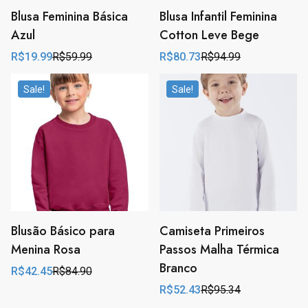
Blusa Feminina Básica
Blusa Infantil Feminina
Azul
Cotton Leve Bege
R$
19.99
R$
59.99
R$
80.73
R$
94.99
Original
Current
Original
Current
price
price
price
price
was:
is:
was:
is:
Sale!
Sale!
R$59.99.
R$19.99.
R$94.99.
R$80.73.
Blusão Básico para
Camiseta Primeiros
Menina Rosa
Passos Malha Térmica
Branco
R$
42.45
R$
84.90
Original
Current
price
price
R$
52.43
R$
95.34
Original
Current
was:
is:
price
price