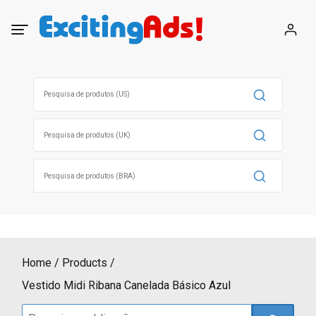
Skip
to
content
Search
for:
Search
for:
Search
for:
Home
Products
Vestido Midi Ribana Canelada Básico Azul
Search