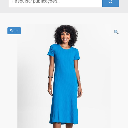
for:
Sale!