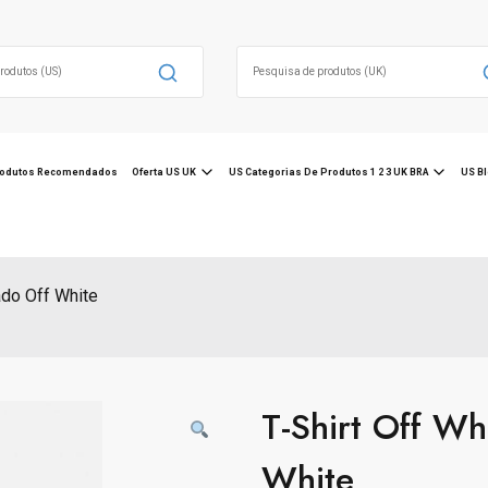
Search
for:
odutos Recomendados
Oferta US UK
US Categorias De Produtos 1 2 3 UK BRA
US Bl
ado Off White
T-Shirt Off W
White