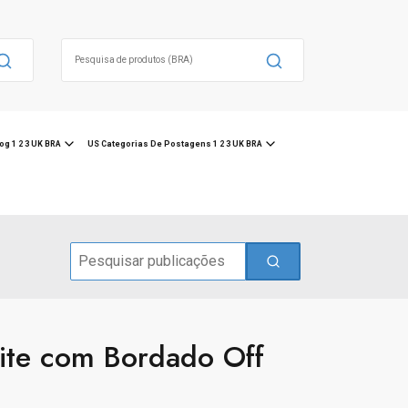
Search
for:
og 1 2 3 UK BRA
US Categorias De Postagens 1 2 3 UK BRA
Search
for:
hite com Bordado Off