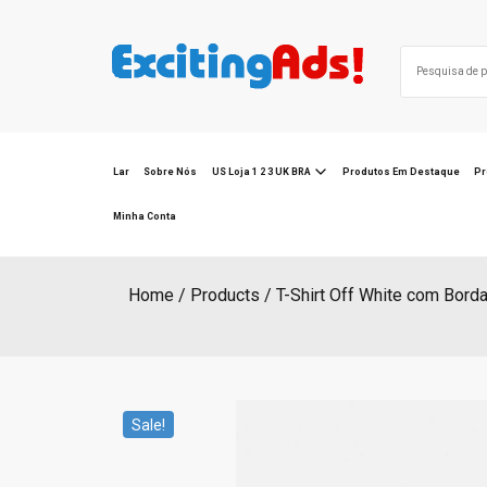
Skip
to
Search
content
for:
Lar
Sobre Nós
US Loja 1 2 3 UK BRA
Produtos Em Destaque
Pr
Minha Conta
Home
Products
T-Shirt Off White com Bord
Sale!