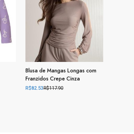
Blusa de Mangas Longas com
Franzidos Crepe Cinza
R$
82.53
R$
117.90
Original
Current
price
price
was:
is:
R$117.90.
R$82.53.