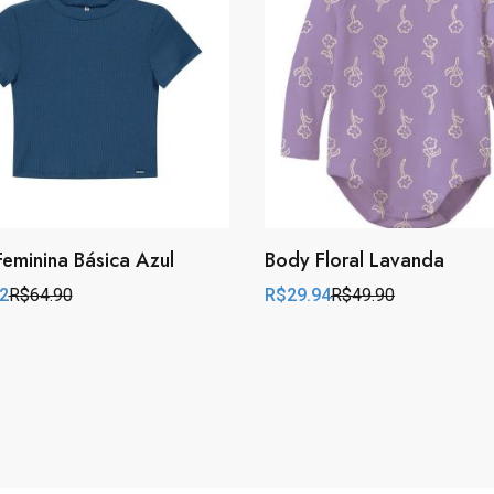
Feminina Básica Azul
Body Floral Lavanda
2
R$
64.90
R$
29.94
R$
49.90
l
t
Original
Current
price
price
was:
is:
0.
2.
R$49.90.
R$29.94.