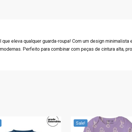
R
8
$
3
1
.
3
9
9
4
.
.
l que eleva qualquer guarda-roupa! Com um design minimalista e
9
modernas. Perfeito para combinar com peças de cintura alta, pro
0
.
Sale!