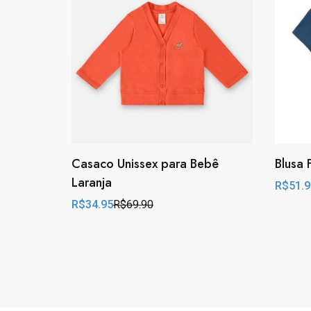
Casaco Unissex para Bebê
Blusa 
Laranja
R$
51.9
Origina
Curren
price
price
R$
34.95
R$
69.90
Original
Current
was:
is:
price
price
R$64.9
R$51.9
was:
is:
R$69.90.
R$34.95.