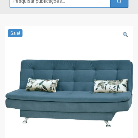
for:
Sale!