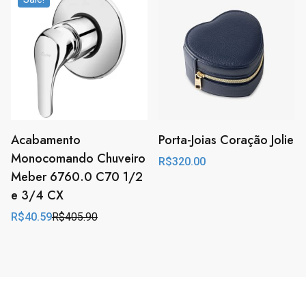
R$990.90.
R$99.09.
Acabamento
Porta-Joias Coração Jolie
Monocomando Chuveiro
R$
320.00
Meber 6760.0 C70 1/2
e 3/4 CX
R$
40.59
R$
405.90
Original
Current
price
price
was:
is:
R$405.90.
R$40.59.