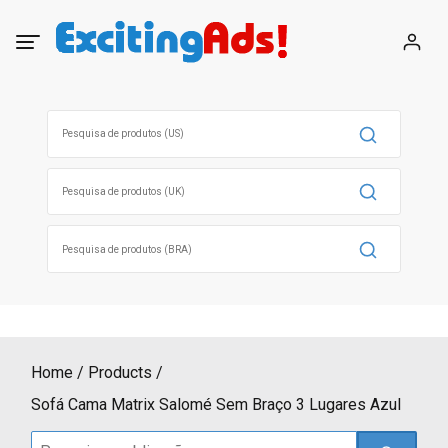
Skip
to
content
Search
for:
Search
for:
Search
for:
Home
Products
Sofá Cama Matrix Salomé Sem Braço 3 Lugares Azul
Search