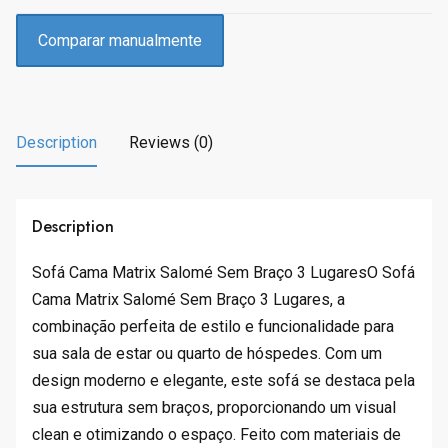
c
e
e
i
Comparar manualmente
w
s
a
:
s
R
:
$
Description
Reviews (0)
R
1
$
7
1
4
,
.
Description
9
6
4
0
Sofá Cama Matrix Salomé Sem Braço 3 LugaresO Sofá
0
.
Cama Matrix Salomé Sem Braço 3 Lugares, a
.
combinação perfeita de estilo e funcionalidade para
9
sua sala de estar ou quarto de hóspedes. Com um
0
design moderno e elegante, este sofá se destaca pela
.
sua estrutura sem braços, proporcionando um visual
clean e otimizando o espaço. Feito com materiais de