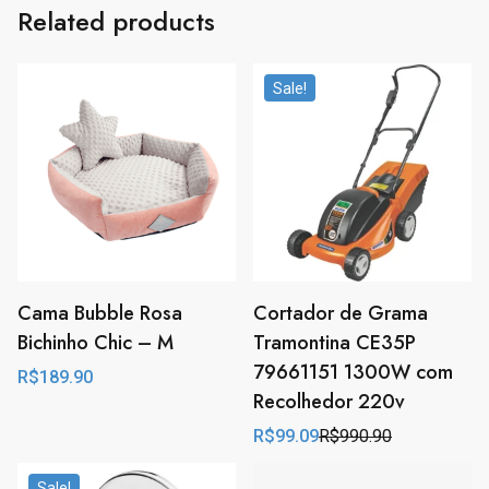
Related products
Sale!
Cama Bubble Rosa
Cortador de Grama
Bichinho Chic – M
Tramontina CE35P
79661151 1300W com
R$
189.90
Recolhedor 220v
R$
99.09
R$
990.90
Original
Current
price
price
was:
is:
Sale!