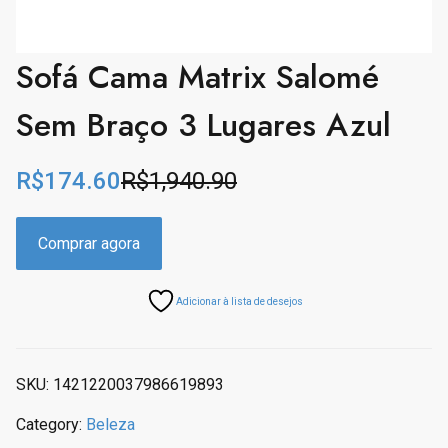
Sofá Cama Matrix Salomé
Sem Braço 3 Lugares Azul
R$
174.60
R$
1,940.90
O
C
r
u
i
r
Comprar agora
g
r
i
e
Adicionar à lista de desejos
n
n
a
t
l
p
p
r
SKU:
1421220037986619893
r
i
Category:
Beleza
i
c