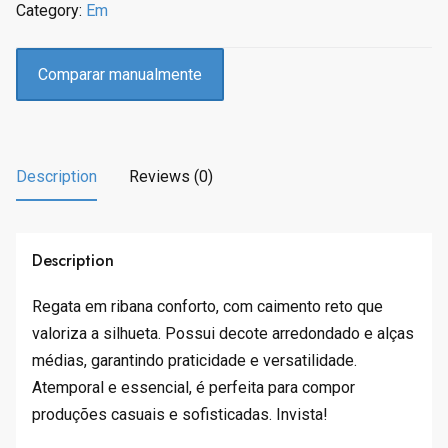
Category:
Em
i
c
c
e
e
i
Comparar manualmente
w
s
a
:
s
R
:
$
Description
Reviews (0)
R
2
$
9
5
.
9
9
Description
.
5
9
.
Regata em ribana conforto, com caimento reto que
0
valoriza a silhueta. Possui decote arredondado e alças
.
médias, garantindo praticidade e versatilidade.
Atemporal e essencial, é perfeita para compor
produções casuais e sofisticadas. Invista!