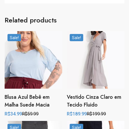
Related products
Sale!
Sale!
Blusa Azul Bebê em
Vestido Cinza Claro em
Malha Suede Macia
Tecido Fluido
R$
34.99
R$
59.99
R$
189.99
R$
199.99
Original
Current
Original
Current
price
price
price
price
was:
is:
was:
is:
Sale!
Sale!