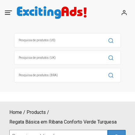
Skip
to
content
Search
for:
Search
for:
Search
for:
Home
Products
Regata Básica em Ribana Conforto Verde Turquesa
Search