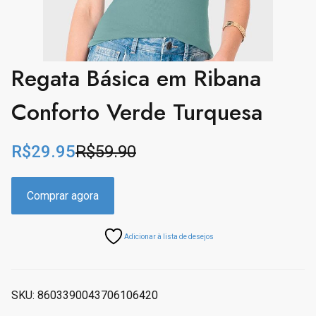
Regata Básica em Ribana
Conforto Verde Turquesa
R$
29.95
R$
59.90
O
C
r
u
i
r
Comprar agora
g
r
i
e
Adicionar à lista de desejos
n
n
a
t
l
p
p
r
SKU:
8603390043706106420
r
i