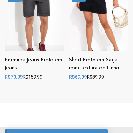
R$59.99.
R$34.99.
R$199.99.
R$189.99.
Bermuda Jeans Preto em
Short Preto em Sarja
Jeans
com Textura de Linho
R$
70.99
R$
159.99
R$
69.99
R$
89.99
Original
Current
Original
Current
price
price
price
price
was:
is:
was:
is:
R$159.99.
R$70.99.
R$89.99.
R$69.99.