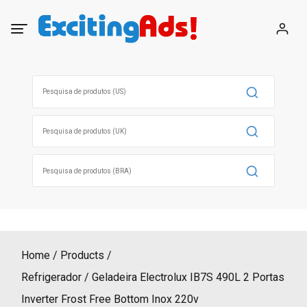
Skip
to
content
Search
for:
Search
for:
Search
for:
Home
Products
Refrigerador / Geladeira Electrolux IB7S 490L 2 Portas
Inverter Frost Free Bottom Inox 220v