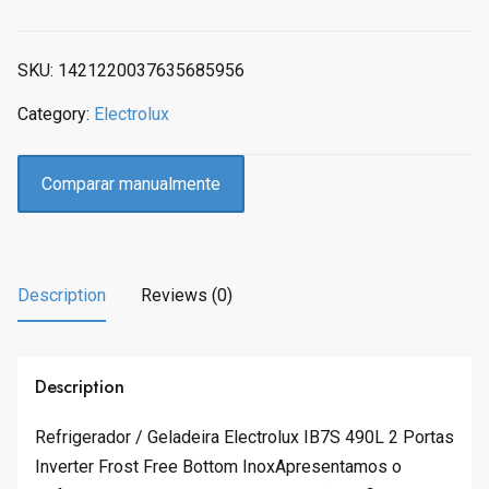
a
t
l
p
p
r
SKU:
1421220037635685956
r
i
Category:
Electrolux
i
c
c
e
e
i
Comparar manualmente
w
s
a
:
s
R
:
$
Description
Reviews (0)
R
6
$
2
6
5
,
.
Description
4
6
9
6
Refrigerador / Geladeira Electrolux IB7S 490L 2 Portas
9
.
Inverter Frost Free Bottom InoxApresentamos o
.