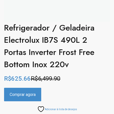
Refrigerador / Geladeira
Electrolux IB7S 490L 2
Portas Inverter Frost Free
Bottom Inox 220v
R$
625.66
R$
6,499.90
O
C
r
u
i
r
Comprar agora
g
r
i
e
Adicionar à lista de desejos
n
n