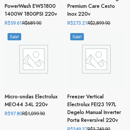
PowerWash EWS1800
Premium Care Cesto
1400W 1800PSI 220v
Inox 220v
R$
59.61
R$
689.90
R$
273.21
R$
2,899.90
Original
Current
Original
Current
price
price
price
price
was:
is:
was:
is:
Sale!
Sale!
R$689.90.
R$59.61.
R$2,899.90.
R$273.21.
Micro-ondas Electrolux
Freezer Vertical
MEO44 34L 220v
Electrolux FEI23 197L
Degelo Manual Inverter
R$
97.80
R$
1,099.90
Original
Current
Porta Reversível 220v
price
price
was:
is:
R$
349.37
R$
3,749.90
R$1,099.90.
R$97.80.