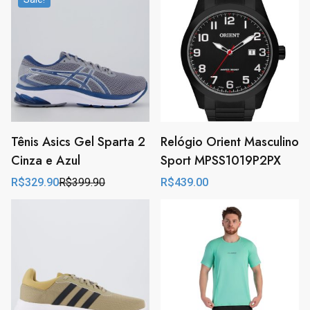
Tênis Asics Gel Sparta 2
Relógio Orient Masculino
Cinza e Azul
Sport MPSS1019P2PX
R$
329.90
R$
399.90
R$
439.00
Original
Current
price
price
was:
is:
R$399.90.
R$329.90.