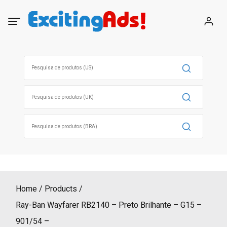
Skip
to
content
Search
for:
Search
for:
Search
for:
Home
Products
Ray-Ban Wayfarer RB2140 – Preto Brilhante – G15 –
901/54 –