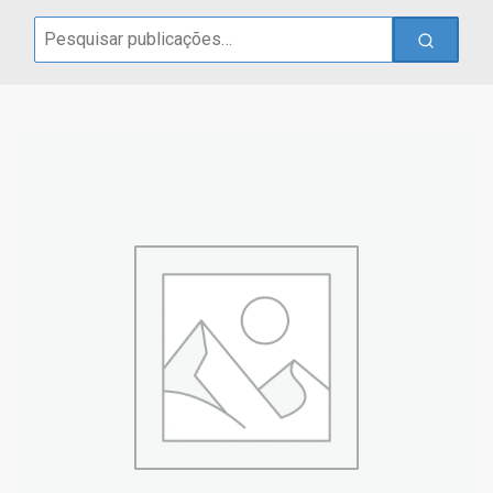
Search
for: