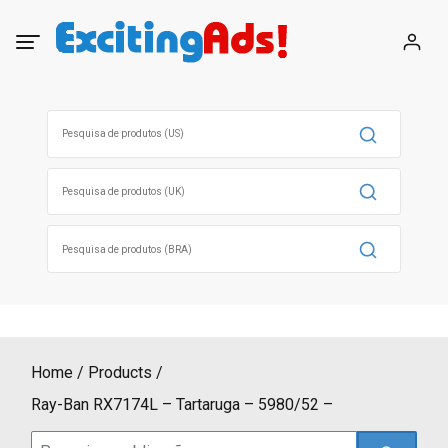
Skip
to
content
Search
for:
Search
for:
Search
for:
Home
Products
Ray-Ban RX7174L – Tartaruga – 5980/52 –
Search