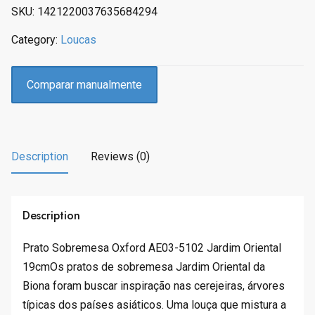
p
r
SKU:
1421220037635684294
r
i
Category:
Loucas
i
c
c
e
e
i
Comparar manualmente
w
s
a
:
s
R
:
$
Description
Reviews (0)
R
9
$
.
1
3
5
3
Description
.
.
9
Prato Sobremesa Oxford AE03-5102 Jardim Oriental
0
19cmOs pratos de sobremesa Jardim Oriental da
.
Biona foram buscar inspiração nas cerejeiras, árvores
típicas dos países asiáticos. Uma louça que mistura a