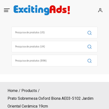
Skip
to
content
Search
for:
Search
for:
Search
for:
Home
Products
Prato Sobremesa Oxford Biona AE03-5102 Jardim
Oriental Cerâmica 19cm