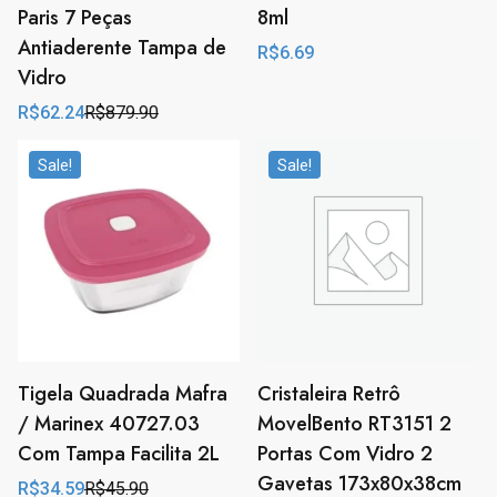
Paris 7 Peças
8ml
Antiaderente Tampa de
R$
6.69
Vidro
R$
62.24
R$
879.90
Original
Current
price
price
was:
is:
Sale!
Sale!
R$879.90.
R$62.24.
Tigela Quadrada Mafra
Cristaleira Retrô
/ Marinex 40727.03
MovelBento RT3151 2
Com Tampa Facilita 2L
Portas Com Vidro 2
Gavetas 173x80x38cm
R$
34.59
R$
45.90
Original
Current