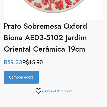
Prato Sobremesa Oxford
Biona AE03-5102 Jardim
Oriental Cerâmica 19cm
R$
9.33
R$
15.90
O
C
r
u
i
r
Comprar agora
g
r
i
e
Adicionar à lista de desejos
n
n
a
t
l
p