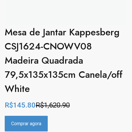
Mesa de Jantar Kappesberg
CSJ1624-CNOWV08
Madeira Quadrada
79,5x135x135cm Canela/off
White
R$
145.80
R$
1,620.90
O
C
r
u
i
r
Comprar agora
g
r