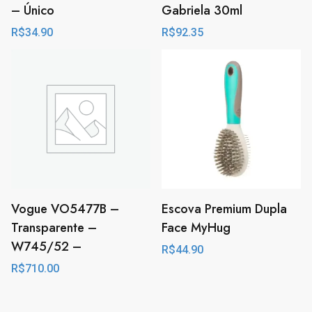
– Único
Gabriela 30ml
R$
34.90
R$
92.35
Vogue VO5477B –
Escova Premium Dupla
Transparente –
Face MyHug
W745/52 –
R$
44.90
R$
710.00