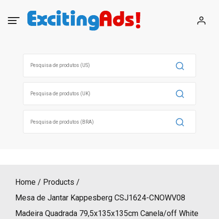
Skip
to
content
Search
for:
Search
for:
Search
for:
Home
Products
Mesa de Jantar Kappesberg CSJ1624-CNOWV08
Madeira Quadrada 79,5x135x135cm Canela/off White