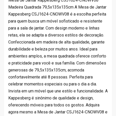
Mesa de Jantar Kappesberg CSJ1624-CNOWV08
0
.
Madeira Quadrada 79,5x135x135cm A Mesa de Jantar
.
Kappesberg CSJ1624-CNOWV08 é a escolha perfeita
9
para quem busca um móvel sofisticado e resistente
0
para a sala de jantar. Com design moderno e linhas
.
retas, ela se adapta a diversos estilos de decoração.
Confeccionada em madeira de alta qualidade, garante
durabilidade e beleza por muitos anos. Ideal para
ambientes amplos, a mesa quadrada oferece conforto
e praticidade para você e sua família. Com dimensões
generosas de 79,5x135x135cm, acomoda
confortavelmente até 8 pessoas. Perfeita para
celebrar momentos especiais ou para o dia a dia.
Invista em um móvel que une estilo e funcionalidade. A
Kappesberg é sinônimo de qualidade e design,
oferecendo móveis para todos os gostos. Adquira
agora mesmo a Mesa de Jantar CSJ1624-CNOWV08 e