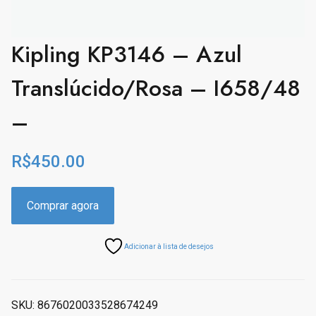
Kipling KP3146 – Azul
Translúcido/Rosa – I658/48
–
R$
450.00
Comprar agora
Adicionar à lista de desejos
SKU:
8676020033528674249