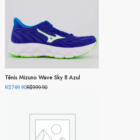
Tênis Mizuno Wave Sky 8 Azul
R$
749.90
R$
999.90
Original
Current
price
price
was:
is:
R$999.90.
R$749.90.