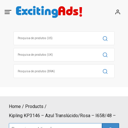
Skip
to
content
Search
for:
Search
for:
Search
for:
Home
Products
Kipling KP3146 – Azul Translúcido/Rosa – I658/48 –
Search