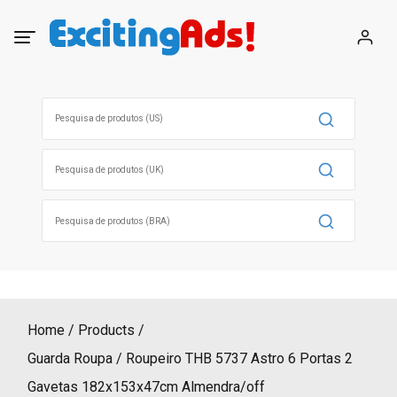
Skip
to
content
Search
for:
Search
for:
Search
for:
Home
Products
Guarda Roupa / Roupeiro THB 5737 Astro 6 Portas 2
Gavetas 182x153x47cm Almendra/off