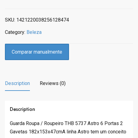
a
t
l
p
p
r
SKU:
1421220038256128474
r
i
Category:
Beleza
i
c
c
e
e
i
Comparar manualmente
w
s
a
:
s
R
:
$
Description
Reviews (0)
R
8
$
7
9
.
7
3
Description
0
0
.
.
Guarda Roupa / Roupeiro THB 5737 Astro 6 Portas 2
9
Gavetas 182x153x47cmA linha Astro tem um conceito
0