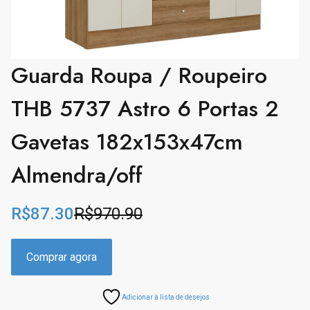
Guarda Roupa / Roupeiro
THB 5737 Astro 6 Portas 2
Gavetas 182x153x47cm
Almendra/off
R$
87.30
R$
970.90
O
C
r
u
i
r
Comprar agora
g
r
i
e
Adicionar à lista de desejos
n
n