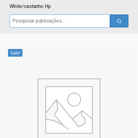
White/castanho Hp
Search
for:
Sale!