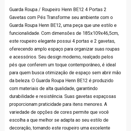
6
4
.
.
Guarda Roupa / Roupeiro Henn BE12 4 Portas 2
9
Gavetas com Pés Transforme seu ambiente com o
0
Guarda Roupa Henn BE12, uma peça que une estilo e
.
funcionalidade. Com dimensões de 185x109x46,5cm,
este roupeiro elegante possui 4 portas e 2 gavetas,
oferecendo amplo espaço para organizar suas roupas
e acessórios. Seu design moderno, realçado pelos
pés que conferem um toque contemporâneo, é ideal
para quem busca otimização de espaço sem abrir mão
da beleza. O Guarda Roupa Henn BE12 é produzido
com materiais de alta qualidade, garantindo
durabilidade e resistência. Suas gavetas espaçosas
proporcionam praticidade para itens menores. A
variedade de opções de cores permite que você
escolha a que melhor se adapta ao seu estilo de
decoração, tornando este roupeiro uma excelente