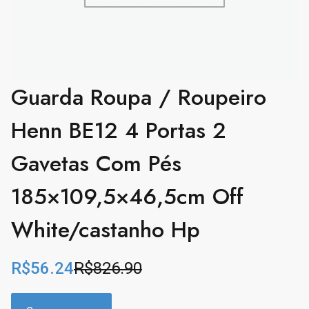
Guarda Roupa / Roupeiro
Henn BE12 4 Portas 2
Gavetas Com Pés
185×109,5×46,5cm Off
White/castanho Hp
R$
56.24
R$
826.90
O
C
r
u
i
r