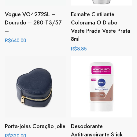
Vogue VO4272SL –
Esmalte Cintilante
Dourado – 280-T3/57
Colorama O Diabo
–
Veste Prada Veste Prata
8ml
R$
640.00
R$
8.85
Porta-Joias Coração Jolie
Desodorante
Antitranspirante Stick
R$
320.00