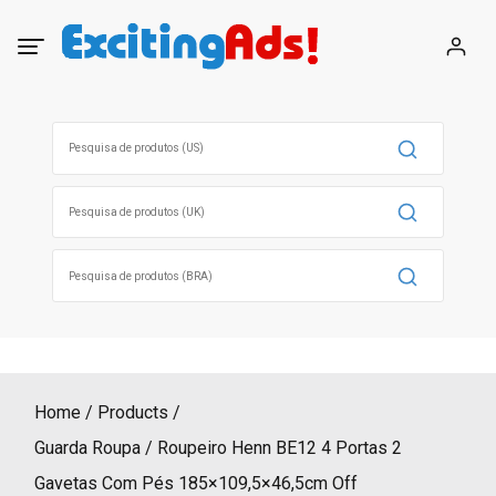
Skip
to
content
Search
for:
Search
for:
Search
for:
Home
Products
Guarda Roupa / Roupeiro Henn BE12 4 Portas 2
Gavetas Com Pés 185×109,5×46,5cm Off