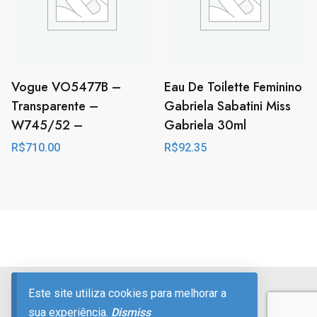
Vogue VO5477B –
Eau De Toilette Feminino
Transparente –
Gabriela Sabatini Miss
W745/52 –
Gabriela 30ml
R$
710.00
R$
92.35
Divulgação de Publicidade
Este site utiliza cookies para melhorar a
© ExcitingAds! Inc. 1998-2026
sua experiência.
Dismiss