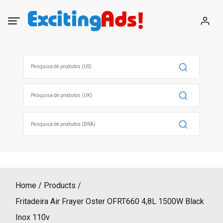
Skip
to
content
Search
for:
Search
for:
Search
for:
Home
Products
Fritadeira Air Frayer Oster OFRT660 4,8L 1500W Black
Inox 110v