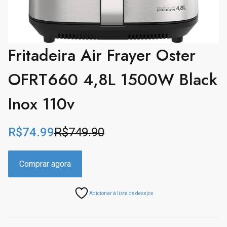
Fritadeira Air Frayer Oster
OFRT660 4,8L 1500W Black
Inox 110v
R$
74.99
R$
749.90
O
C
r
u
i
r
Comprar agora
g
r
i
e
Adicionar à lista de desejos
n
n
a
t
l
p