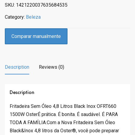
p
r
SKU:
1421220037635684535
r
i
Category:
Beleza
i
c
c
e
e
i
Comparar manualmente
w
s
a
:
s
R
:
$
Description
Reviews (0)
R
7
$
4
7
.
4
9
Description
9
9
.
.
Fritadeira Sem Óleo 4,8 Litros Black Inox OFRT660
9
1500W OsterÉ prática. É bonita. É saudável. É PARA
0
TODA A FAMÍLIA.Com a Nova Fritadeira Sem Óleo
.
Black&Inox 4,8 litros da Oster®, você pode preparar