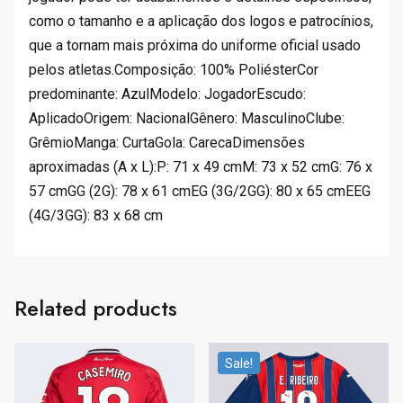
como o tamanho e a aplicação dos logos e patrocínios,
que a tornam mais próxima do uniforme oficial usado
pelos atletas.Composição: 100% PoliésterCor
predominante: AzulModelo: JogadorEscudo:
AplicadoOrigem: NacionalGênero: MasculinoClube:
GrêmioManga: CurtaGola: CarecaDimensões
aproximadas (A x L):P: 71 x 49 cmM: 73 x 52 cmG: 76 x
57 cmGG (2G): 78 x 61 cmEG (3G/2GG): 80 x 65 cmEEG
(4G/3GG): 83 x 68 cm
Related products
Sale!