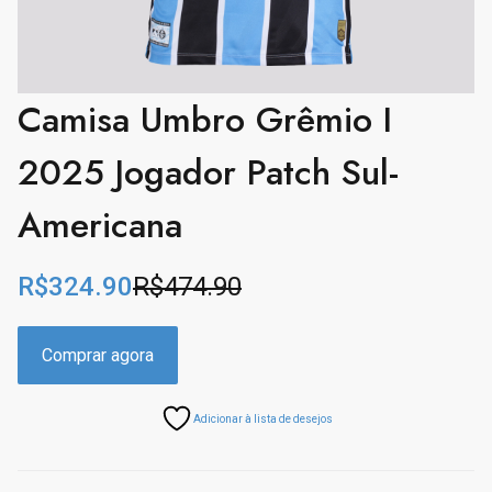
Camisa Umbro Grêmio I
2025 Jogador Patch Sul-
Americana
R$
324.90
R$
474.90
O
C
r
u
i
r
Comprar agora
g
r
i
e
Adicionar à lista de desejos
n
n
a
t
l
p