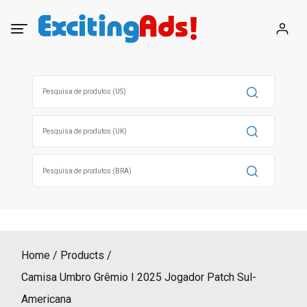
Skip
to
content
Search
for:
Search
for:
Search
for:
Home
Products
Camisa Umbro Grêmio I 2025 Jogador Patch Sul-
Americana