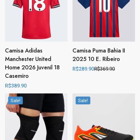
Camisa Adidas
Camisa Puma Bahia II
Manchester United
2025 10 E. Ribeiro
Home 2026 Juvenil 18
R$
289.90
R$
369.90
Original
Current
Casemiro
price
price
was:
is:
R$
389.90
R$369.90.
R$289.90.
Sale!
Sale!