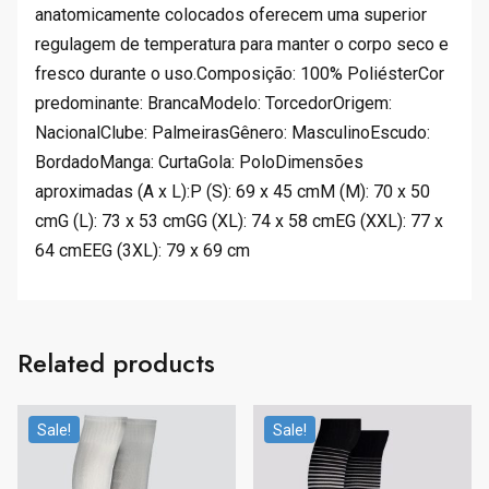
anatomicamente colocados oferecem uma superior
regulagem de temperatura para manter o corpo seco e
fresco durante o uso.Composição: 100% PoliésterCor
predominante: BrancaModelo: TorcedorOrigem:
NacionalClube: PalmeirasGênero: MasculinoEscudo:
BordadoManga: CurtaGola: PoloDimensões
aproximadas (A x L):P (S): 69 x 45 cmM (M): 70 x 50
cmG (L): 73 x 53 cmGG (XL): 74 x 58 cmEG (XXL): 77 x
64 cmEEG (3XL): 79 x 69 cm
Related products
Sale!
Sale!