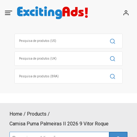
Skip
to
content
Search
for:
Search
for:
Search
for:
Home
Products
Camisa Puma Palmeiras II 2026 9 Vitor Roque
Search