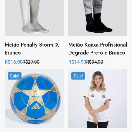
Meião Penalty Storm IX
Meião Kanxa Profissional
Branco
Degrade Preto e Branco
R$
16.90
R$
27.90
R$
14.90
R$
34.90
Original
Current
Original
Current
price
price
price
price
was:
is:
was:
is:
Sale!
Sale!
R$27.90.
R$16.90.
R$34.90.
R$14.90.