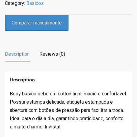
Category:
Basicos
i
c
c
e
e
i
Comparar manualmente
w
s
a
:
s
R
:
$
Description
Reviews (0)
R
2
$
4
4
.
9
9
Description
.
5
9
.
Body básico bebê em cotton light, macio e confortável.
0
Possui estampa delicada, etiqueta estampada e
.
abertura com botões de pressão para facilitar a troca.
Ideal para o dia a dia, garantindo praticidade, conforto
e muito charme. Invista!