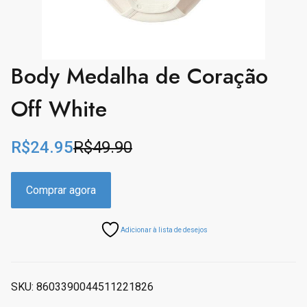
Body Medalha de Coração
Off White
R$
24.95
R$
49.90
O
C
r
u
i
r
Comprar agora
g
r
i
e
Adicionar à lista de desejos
n
n
a
t
l
p
p
r
SKU:
8603390044511221826
r
i