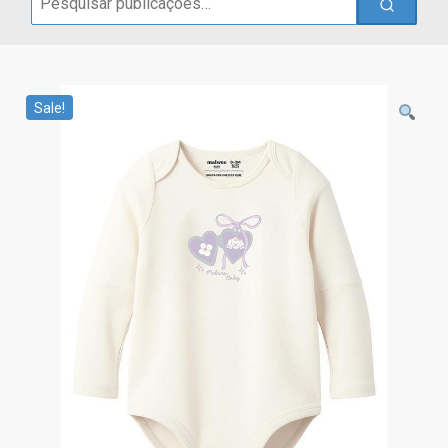
for:
Sale!