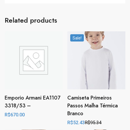
Related products
Sale!
Emporio Armani EA1107
Camiseta Primeiros
3318/53 –
Passos Malha Térmica
Branco
R$
670.00
R$
52.43
R$
95.34
Original
Current
price
price