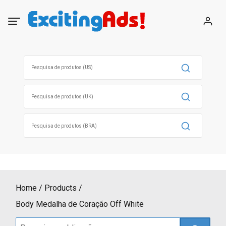
Skip
to
content
Search
for:
Search
for:
Search
for:
Home
Products
Body Medalha de Coração Off White
Search