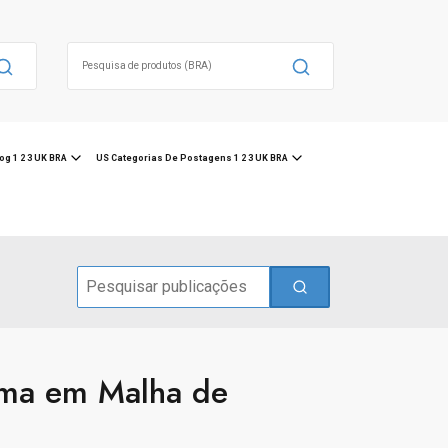
Search
for:
og 1 2 3 UK BRA
US Categorias De Postagens 1 2 3 UK BRA
Search
for:
ima em Malha de