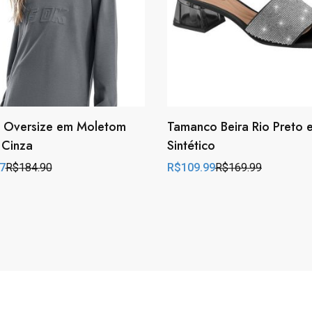
o Oversize em Moletom
Tamanco Beira Rio Preto 
l Cinza
Sintético
7
R$
184.90
R$
109.99
R$
169.99
l
t
Original
Current
price
price
was:
is:
90.
7.
R$169.99.
R$109.99.