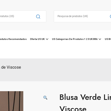
Search
for:
odutos Recomendados
Oferta US UK
US Categorias De Produtos 1 2 3 UK BRA
US Bl
 de Viscose
Blusa Verde L
Viscose