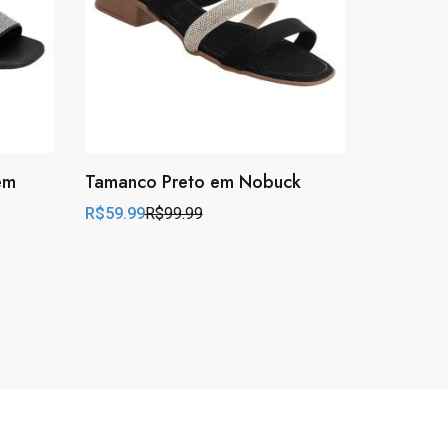
em
Tamanco Preto em Nobuck
R$
59.99
R$
99.99
Original
Current
price
price
was:
is:
R$99.99.
R$59.99.