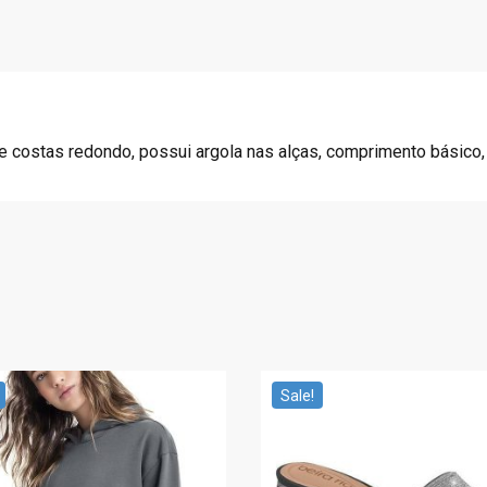
R
4
$
4
7
.
9
9
.
9
9
.
te costas redondo, possui argola nas alças, comprimento básico,
9
.
Sale!