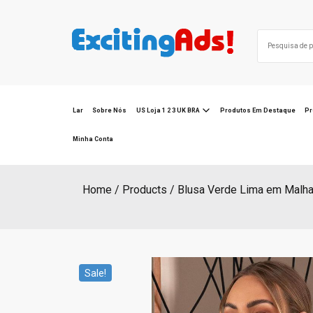
Skip
to
Search
content
for:
Lar
Sobre Nós
US Loja 1 2 3 UK BRA
Produtos Em Destaque
Pr
Minha Conta
Home
Products
Blusa Verde Lima em Malha
Sale!