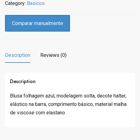
Category:
Basicos
i
c
c
e
e
i
Comparar manualmente
w
s
a
:
s
R
:
$
Description
Reviews (0)
R
4
$
4
7
.
9
9
Description
.
9
9
.
Blusa folhagem azul, modelagem solta, decote halter,
9
elástico na barra, comprimento básico, material malha
.
de viscose com elastano.