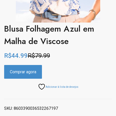
Blusa Folhagem Azul em
Malha de Viscose
R$
44.99
R$
79.99
O
C
r
u
i
r
Comprar agora
g
r
i
e
Adicionar à lista de desejos
n
n
a
t
l
p
p
r
SKU:
8603390036532267197
r
i