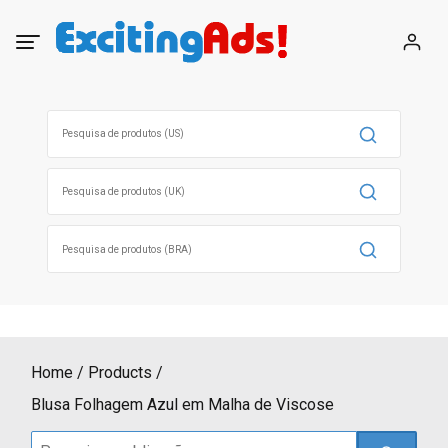
Skip
to
content
Search
for:
Search
for:
Search
for:
Home
Products
Blusa Folhagem Azul em Malha de Viscose
Search