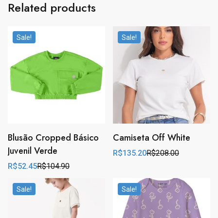
Related products
Sale!
Sale!
Blusão Cropped Básico
Camiseta Off White
Juvenil Verde
R$
135.20
R$
208.00
Original
Current
price
price
R$
52.45
R$
104.90
Original
Current
was:
is:
price
price
R$208.00.
R$135.20.
was:
is:
Sale!
Sale!
R$104.90.
R$52.45.