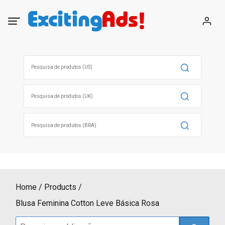
Skip
to
content
Search
for:
Search
for:
Search
for:
Home
Products
Blusa Feminina Cotton Leve Básica Rosa
Search