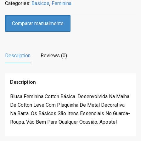
Categories:
Basicos
,
Feminina
i
c
c
e
e
i
Comparar manualmente
w
s
a
:
s
R
:
$
Description
Reviews (0)
R
6
$
4
6
.
9
9
Description
.
9
9
.
Blusa Feminina Cotton Básica. Desenvolvida Na Malha
9
De Cotton Leve Com Plaquinha De Metal Decorativa
.
Na Barra. Os Básicos São Itens Essenciais No Guarda-
Roupa, Vão Bem Para Qualquer Ocasião, Aposte!