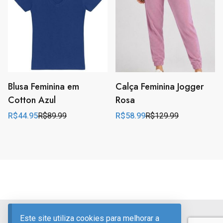
Blusa Feminina em
Calça Feminina Jogger
Cotton Azul
Rosa
R$
44.95
R$
89.99
R$
58.99
R$
129.99
Original
Current
Original
Current
price
price
price
price
was:
is:
was:
is:
R$89.99.
R$44.95.
R$129.99.
R$58.99.
Divulgação de Publicidade
Este site utiliza cookies para melhorar a