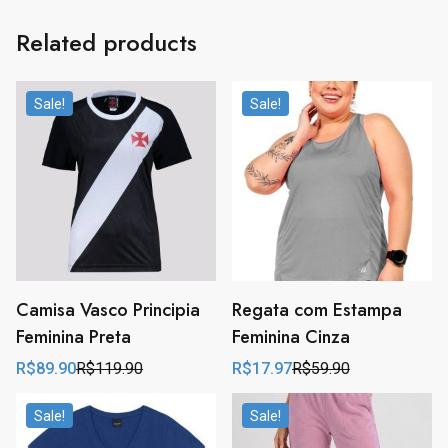
Related products
Sale!
Sale!
Camisa Vasco Principia
Regata com Estampa
Feminina Preta
Feminina Cinza
R$
89.90
R$
119.90
R$
17.97
R$
59.90
Original
Current
Original
Current
price
price
price
price
was:
is:
was:
is:
Sale!
Sale!
R$119.90.
R$89.90.
R$59.90.
R$17.97.