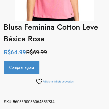
Blusa Feminina Cotton Leve
Básica Rosa
R$
64.99
R$
69.99
O
C
r
u
i
r
Comprar agora
g
r
i
e
Adicionar à lista de desejos
n
n
a
t
l
p
p
r
SKU:
8603390036064883734
r
i