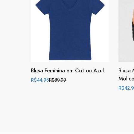
Blusa Feminina em Cotton Azul
Blusa
Molico
R$
44.95
R$
89.99
Original
Current
price
price
R$
42.9
Origina
Curren
was:
is:
price
price
R$89.99.
R$44.95.
was:
is:
R$139.
R$42.9