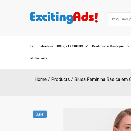
Skip
to
Search
content
for:
Lar
Sobre Nós
US Loja 1 2 3 UK BRA
Produtos Em Destaque
Pr
Minha Conta
Home
Products
Blusa Feminina Básica em C
Sale!