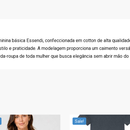
R
4
$
4
8
.
9
9
.
5
9
.
minina básica Essendi, confeccionada em cotton de alta qualida
9
stilo e praticidade. A modelagem proporciona um caimento versát
.
arda-roupa de toda mulher que busca elegância sem abrir mão do 
Sale!