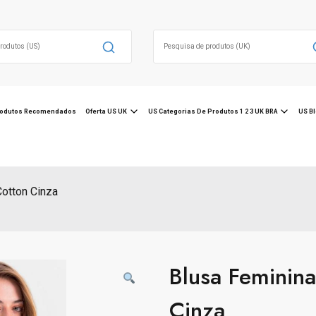
Search
for:
odutos Recomendados
Oferta US UK
US Categorias De Produtos 1 2 3 UK BRA
US Bl
otton Cinza
Blusa Feminin
Cinza