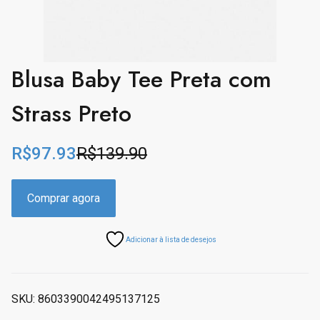
Blusa Baby Tee Preta com
Strass Preto
R$
97.93
R$
139.90
O
C
r
u
i
r
Comprar agora
g
r
i
e
Adicionar à lista de desejos
n
n
a
t
l
p
p
r
SKU:
8603390042495137125
r
i