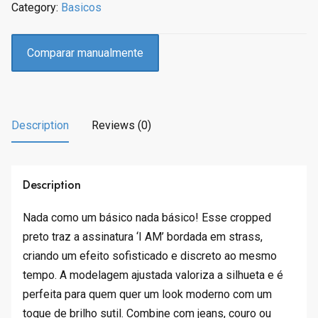
Category:
Basicos
i
c
c
e
e
i
Comparar manualmente
w
s
a
:
s
R
:
$
Description
Reviews (0)
R
9
$
7
1
.
3
9
Description
9
3
.
.
Nada como um básico nada básico! Esse cropped
9
preto traz a assinatura ‘I AM’ bordada em strass,
0
criando um efeito sofisticado e discreto ao mesmo
.
tempo. A modelagem ajustada valoriza a silhueta e é
perfeita para quem quer um look moderno com um
toque de brilho sutil. Combine com jeans, couro ou