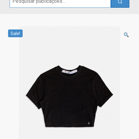
for:
Sale!