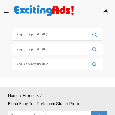
Skip
to
content
Search
for:
Search
for:
Search
for:
Home
Products
Blusa Baby Tee Preta com Strass Preto
Search