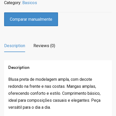
Category:
Basicos
i
c
c
e
e
i
Comparar manualmente
w
s
a
:
s
R
:
$
Description
Reviews (0)
R
3
$
9
8
.
9
9
Description
.
9
9
.
Blusa preta de modelagem ampla, com decote
9
redondo na frente e nas costas. Mangas amplas,
.
oferecendo conforto e estilo. Comprimento básico,
ideal para composições casuais e elegantes. Peça
versátil para o dia a dia.