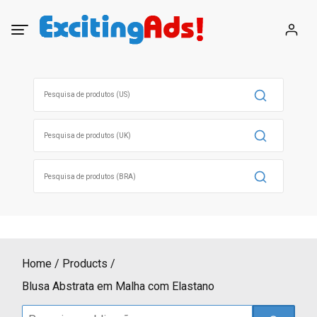
Skip
to
content
Search
for:
Search
for:
Search
for:
Home
Products
Blusa Abstrata em Malha com Elastano
Search