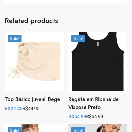
Related products
Sale!
Sale!
Top Básico Juvenil Bege
Regata em Ribana de
Viscose Preto
R$
22.45
R$
44.90
Original
Current
price
price
R$
54.99
R$
64.99
Original
Current
was:
is:
price
price
R$44.90.
R$22.45.
was:
is:
Sale!
Sale!