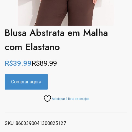
Blusa Abstrata em Malha
com Elastano
R$
39.99
R$
89.99
O
C
r
u
i
r
Comprar agora
g
r
i
e
Adicionar à lista de desejos
n
n
a
t
l
p
p
r
SKU:
8603390041300825127
r
i