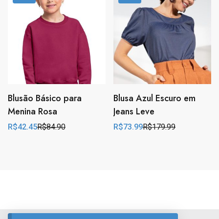
R$64.99.
R$54.99.
Blusão Básico para
Blusa Azul Escuro em
Menina Rosa
Jeans Leve
R$
42.45
R$
84.90
R$
73.99
R$
179.99
Original
Current
Original
Current
price
price
price
price
was:
is:
was:
is:
R$84.90.
R$42.45.
R$179.99.
R$73.99.