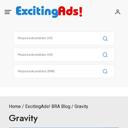
Skip
to
content
Search
for:
Search
for:
Search
for:
Home
ExcitingAds! BRA Blog
Gravity
Gravity