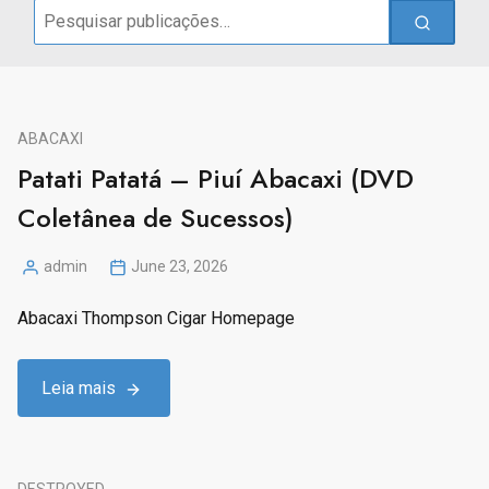
Search
for:
ABACAXI
Patati Patatá – Piuí Abacaxi (DVD
Coletânea de Sucessos)
admin
June 23, 2026
Posted
by
Abacaxi Thompson Cigar Homepage
Leia mais