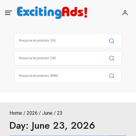
Skip
to
content
Search
for:
Search
for:
Search
for:
Home
2026
June
23
Day:
June 23, 2026