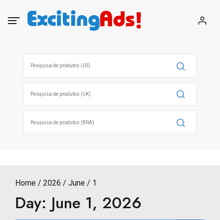
Skip
to
content
Search
for:
Search
for:
Search
for:
Home
2026
June
1
Day:
June 1, 2026