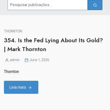
Search
for:
THORNTON
354. Is the Fed Lying About Its Gold?
| Mark Thornton
admin
June 1, 2026
Posted
by
Thornton
Leia mais