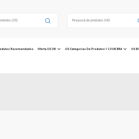
Search
for:
odutos Recomendados
Oferta US UK
US Categorias De Produtos 1 2 3 UK BRA
US Bl