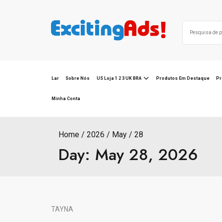
Skip
to
Search
content
for:
Lar
Sobre Nós
US Loja 1 2 3 UK BRA
Produtos Em Destaque
Pr
Minha Conta
Home
2026
May
28
Day:
May 28, 2026
TAYNA